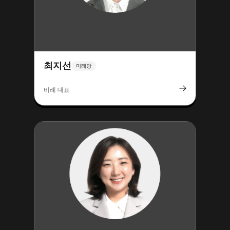
최지선
미래당
비례 대표